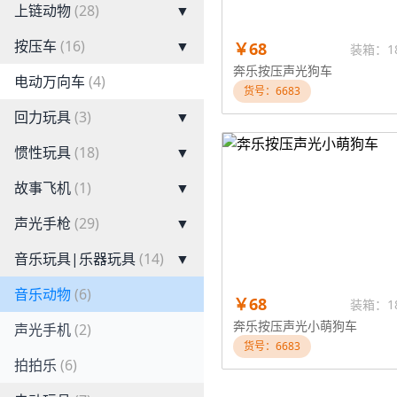
上链动物
(28)
▼
按压车
(16)
▼
￥68
装箱：1
奔乐按压声光狗车
电动万向车
(4)
货号：6683
回力玩具
(3)
▼
惯性玩具
(18)
▼
故事飞机
(1)
▼
声光手枪
(29)
▼
音乐玩具|乐器玩具
(14)
▼
音乐动物
(6)
￥68
装箱：1
奔乐按压声光小萌狗车
声光手机
(2)
货号：6683
拍拍乐
(6)